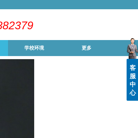
882379
学校环境
更多
客
服
中
心