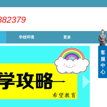
882379
学校环境
更多
客
服
中
心