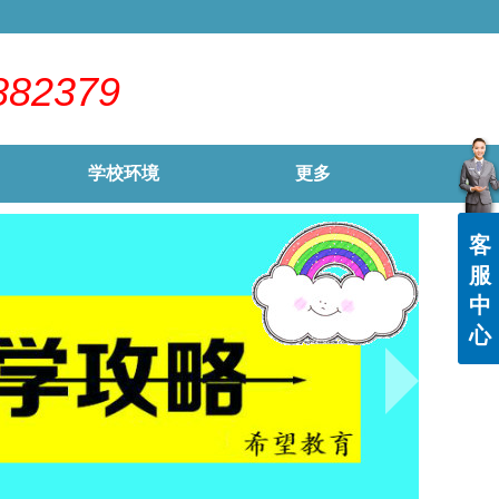
882379
学校环境
更多
客
服
中
心