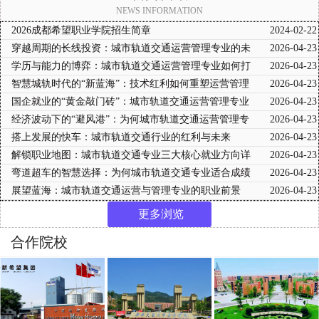
NEWS INFORMATION
2026成都希望职业学院招生简章
2024-02-22
穿越周期的长线投资：城市轨道交通运营管理专业的未
2026-04-23
来十年展望
学历与能力的博弈：城市轨道交通运营管理专业如何打
2026-04-23
破“学历内卷”
智慧城轨时代的“新蓝海”：技术红利如何重塑运营管理
2026-04-23
专业的就业前景
国企就业的“黄金敲门砖”：城市轨道交通运营管理专业
2026-04-23
的体制内优势
经济波动下的“避风港”：为何城市轨道交通运营管理专
2026-04-23
业是就业优选
搭上发展的快车：城市轨道交通行业的红利与未来
2026-04-23
解锁职业地图：城市轨道交通专业三大核心就业方向详
2026-04-23
解
弯道超车的智慧选择：为何城市轨道交通专业适合成绩
2026-04-23
不理想的初中生
展望蓝海：城市轨道交通运营与管理专业的职业前景
2026-04-23
更多浏览
合作院校