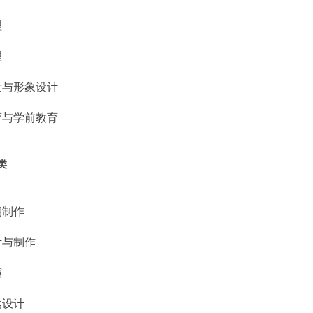
理
理
发与形象设计
育与学前教育
类
期制作
计与制作
演
达设计