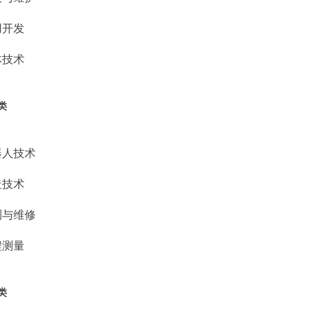
用开发
体技术
类
器人技术
造技术
测与维修
程测量
类