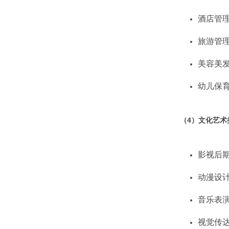
酒店管
旅游管
美容美
幼儿保
（4）
文化艺术
影视后
动漫设
音乐表
视觉传