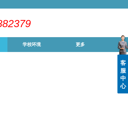
882379
学校环境
更多
客
服
中
心