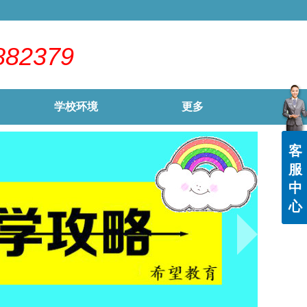
882379
学校环境
更多
客
服
中
心