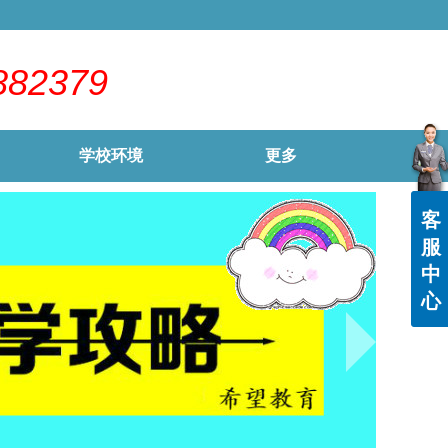
882379
学校环境
更多
客
服
中
心