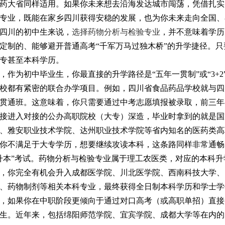
药大省同样适用。如果你未来想去沿海发达城市闯荡，凭借扎实
专业，既能在家乡四川获得安稳的发展，也为你未来走向全国、
川的初中生来说，
选择药物分析与检验专业
，并不意味着学历
定制的、能够避开普通高考“千军万马过独木桥”的升学捷径。
专甚至本科学历。
为初中毕业生，你最直接的升学路径是“五年一贯制”或“3+2
校都有紧密的联合办学项目。例如，四川省食品药品学校就与四
贯通班。这意味着，你只需要通过中考志愿填报被录取，前三年
接进入对接的公办高职院校（大专）深造，毕业时拿到的就是国
、雅安职业技术学院、达州职业技术学院等省内知名的医药类高
不满足于大专学历，想要继续攻读本科，这条路同样非常通畅
升本”考试。药物分析与检验专业属于理工农医类，对应的本科
，你完全有机会升入成都医学院、川北医学院、西南科技大学、
、药物制剂等相关本科专业，最终获得全日制本科学历和学士学
如果你在中职阶段更倾向于通过对口高考（或高职单招）直接
生。近年来，包括绵阳师范学院、宜宾学院、成都大学等在内的