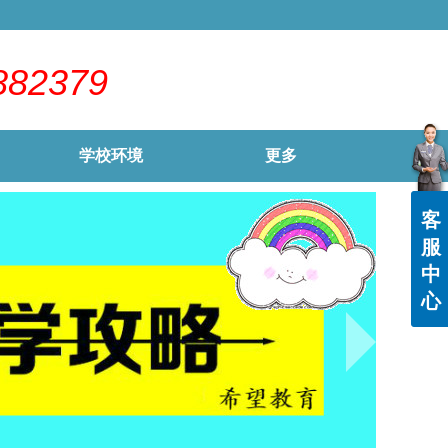
882379
学校环境
更多
客
服
中
心